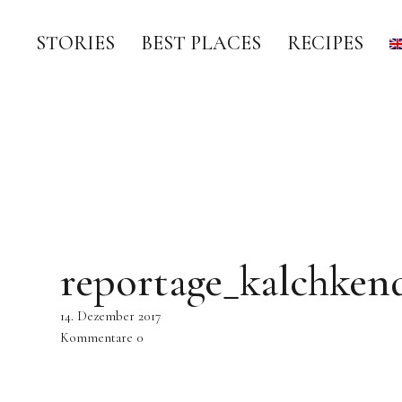
STORIES
BEST PLACES
RECIPES
reportage_kalchken
14. Dezember 2017
Kommentare
0