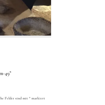
lm-49
”
che Felder sind mit
*
markiert